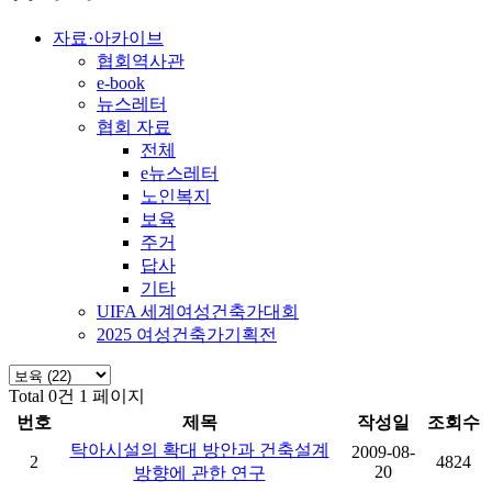
자료·아카이브
협회역사관
e-book
뉴스레터
협회 자료
전체
e뉴스레터
노인복지
보육
주거
답사
기타
UIFA 세계여성건축가대회
2025 여성건축가기획전
Total 0건
1 페이지
번호
제목
작성일
조회수
탁아시설의 확대 방안과 건축설계
2009-08-
2
4824
20
방향에 관한 연구