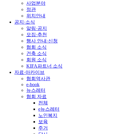
사업분야
정관
위치안내
공지·소식
알림·공지
모집·추천
행사 안내·신청
협회 소식
건축 소식
회원 소식
KIFA파트너 소식
자료·아카이브
협회역사관
e-book
뉴스레터
협회 자료
전체
e뉴스레터
노인복지
보육
주거