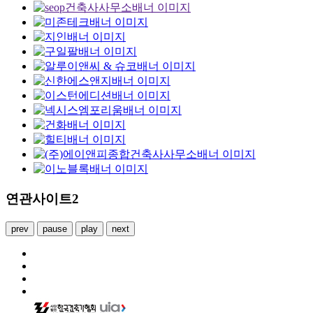
연관사이트2
prev
pause
play
next