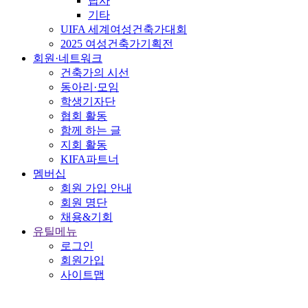
답사
기타
UIFA 세계여성건축가대회
2025 여성건축가기획전
회원·네트워크
건축가의 시선
동아리·모임
학생기자단
협회 활동
함께 하는 글
지회 활동
KIFA파트너
멤버십
회원 가입 안내
회원 명단
채용&기회
유틸메뉴
로그인
회원가입
사이트맵