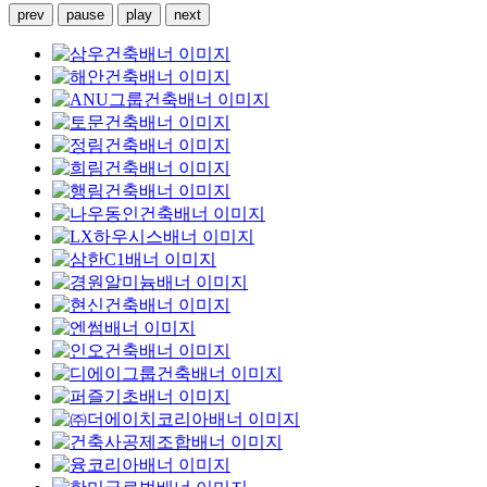
prev
pause
play
next