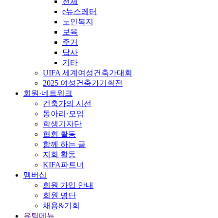
전체
e뉴스레터
노인복지
보육
주거
답사
기타
UIFA 세계여성건축가대회
2025 여성건축가기획전
회원·네트워크
건축가의 시선
동아리·모임
학생기자단
협회 활동
함께 하는 글
지회 활동
KIFA파트너
멤버십
회원 가입 안내
회원 명단
채용&기회
유틸메뉴