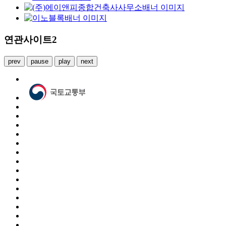
연관사이트2
prev
pause
play
next