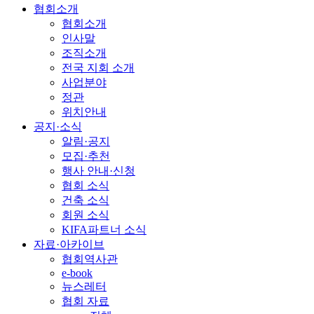
협회소개
협회소개
인사말
조직소개
전국 지회 소개
사업분야
정관
위치안내
공지·소식
알림·공지
모집·추천
행사 안내·신청
협회 소식
건축 소식
회원 소식
KIFA파트너 소식
자료·아카이브
협회역사관
e-book
뉴스레터
협회 자료