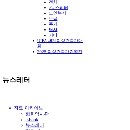
전체
e뉴스레터
노인복지
보육
주거
답사
기타
UIFA 세계여성건축가대
회
2025 여성건축가기획전
뉴스레터
자료·아카이브
협회역사관
e-book
뉴스레터