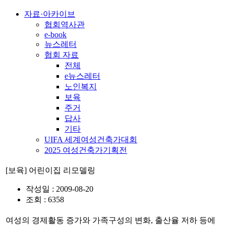
자료·아카이브
협회역사관
e-book
뉴스레터
협회 자료
전체
e뉴스레터
노인복지
보육
주거
답사
기타
UIFA 세계여성건축가대회
2025 여성건축가기획전
[보육]
어린이집 리모델링
작성일 : 2009-08-20
조회 : 6358
여성의 경제활동 증가와 가족구성의 변화, 출산율 저하 등에