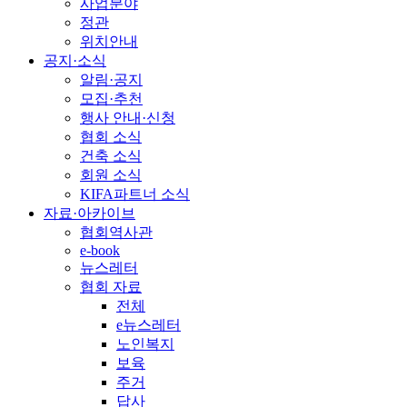
사업분야
정관
위치안내
공지·소식
알림·공지
모집·추천
행사 안내·신청
협회 소식
건축 소식
회원 소식
KIFA파트너 소식
자료·아카이브
협회역사관
e-book
뉴스레터
협회 자료
전체
e뉴스레터
노인복지
보육
주거
답사