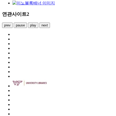
연관사이트2
prev
pause
play
next